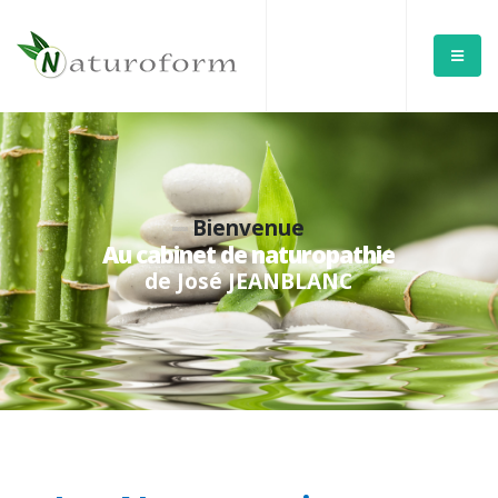
Bienvenue
Au cabinet de naturopathie
d
e
J
o
s
é
J
E
A
N
B
L
A
N
C